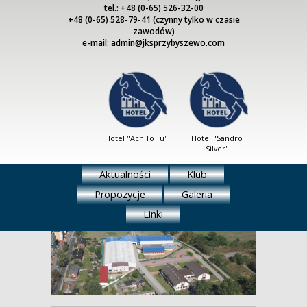
tel.: +48 (0-65) 526-32-00
+48 (0-65) 528-79-41 (czynny tylko w czasie
zawodów)
e-mail: admin@jksprzybyszewo.com
Hotel "Ach To Tu"
Hotel "Sandro
Silver"
Aktualności
Klub
Propozycje
Galeria
Linki